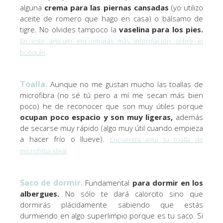
alguna
crema para las piernas cansadas
(yo utilizo
aceite de romero que hago en casa) o bálsamo de
tigre. No olvides tampoco la
vaselina para los pies.
En este artículo encontrarás más información sobre el
botiquín
.
Toalla
.
Aunque no me gustan mucho las toallas de
microfibra (no sé tú pero a mí me secan más bien
poco) he de reconocer que son muy útiles porque
ocupan poco espacio y son muy ligeras,
además
de secarse muy rápido (algo muy útil cuando empieza
a hacer frío o llueve).
Encuentra aquí tu toalla de
microfriba ideal
.
Saco de dormir.
Fundamental
para dormir en los
albergues.
No sólo te dará calorcito sino que
dormirás plácidamente sabiendo que estás
durmiendo en algo superlimpio porque es tu saco. Si