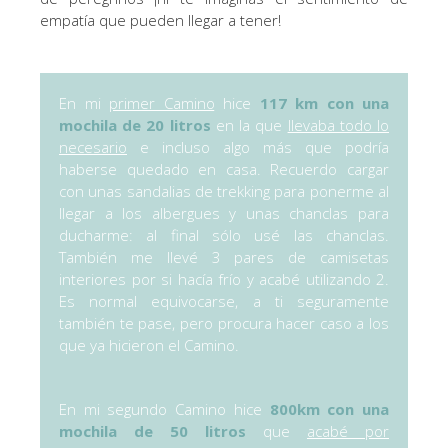
empatía que pueden llegar a tener!
En mi
primer Camino
hice
117 km con una
mochila de 20 litros
en la que
llevaba todo lo
necesario
e incluso algo más que podría
haberse quedado en casa. Recuerdo cargar
con unas sandalias de trekking para ponerme al
llegar a los albergues y unas chanclas para
ducharme: al final sólo usé las chanclas.
También me llevé 3 pares de camisetas
interiores por si hacía frío y acabé utilizando 2.
Es normal equivocarse, a ti seguramente
también te pase, pero procura hacer caso a los
que ya hicieron el Camino.
En mi s
egundo Camino hice
800km con una
mochila de 50 litros
que
acabé por