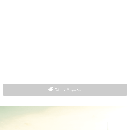
Our Portfolio
A collection of example work
Filtrar Proyectos