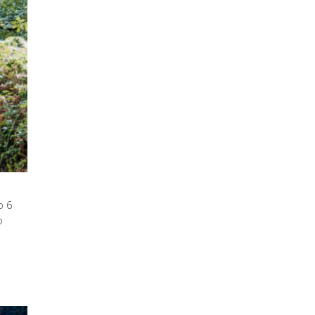
o 6
o