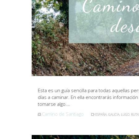
Esta es un guía sencilla para todas aquellas p
días a caminar. En ella encontrarás información
tomarse algo.…
Camino de Santiago
ESPAÑA
,
GALICIA
,
LUGO
,
RUTA