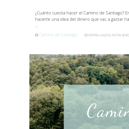
¿Cuánto cuesta hacer el Camino de Santiago? En
hacerte una idea del dinero que vas a gastar 
…
Camino de Santiago
ESPAÑA
,
GALICIA
,
RUTAS SEND