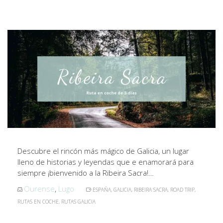
Descubre el rincón más mágico de Galicia, un lugar
lleno de historias y leyendas que e enamorará para
siempre ¡bienvenido a la Ribeira Sacra!…
Ourense
,
Lugo
ESPAÑA
,
GALICIA
,
RIBEIRA SACRA
,
ROAD TRIP
,
RUTAS EN COCHE
,
RUTAS GALICIA