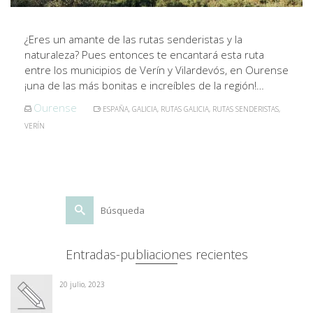
¿Eres un amante de las rutas senderistas y la
naturaleza? Pues entonces te encantará esta ruta
entre los municipios de Verín y Vilardevós, en Ourense
¡una de las más bonitas e increíbles de la región!…
Ourense
ESPAÑA
,
GALICIA
,
RUTAS GALICIA
,
RUTAS SENDERISTAS
,
VERÍN
Buscar
por:
Entradas-publiaciones recientes
20 julio, 2023