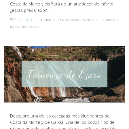
Costa da Morte y disfruta de un atardecer de infarto
¿estás preparado?…
A Coruña
CARNOTA
,
COSTA DA MORTE
,
ESPAÑA
,
GALICIA
,
MIRADOR
,
RUTAS PANORÁMICAS
Descubre una de las cascadas más alucinantes de
Costa da Morte y de Galicia: una de los pocos ríos del
mundo que desembocan en el mar. Un lugar increíble