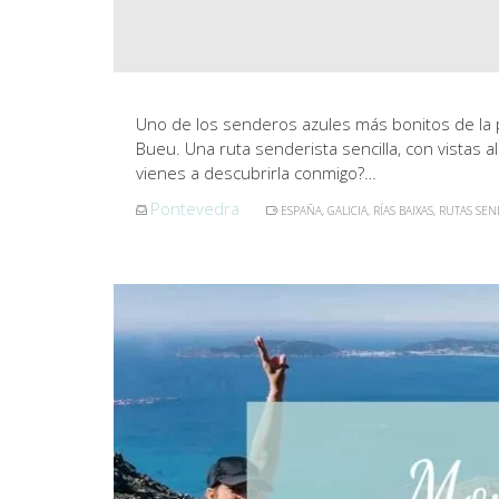
Uno de los senderos azules más bonitos de la p
Bueu. Una ruta senderista sencilla, con vistas 
vienes a descubrirla conmigo?…
Pontevedra
ESPAÑA
,
GALICIA
,
RÍAS BAIXAS
,
RUTAS SEN