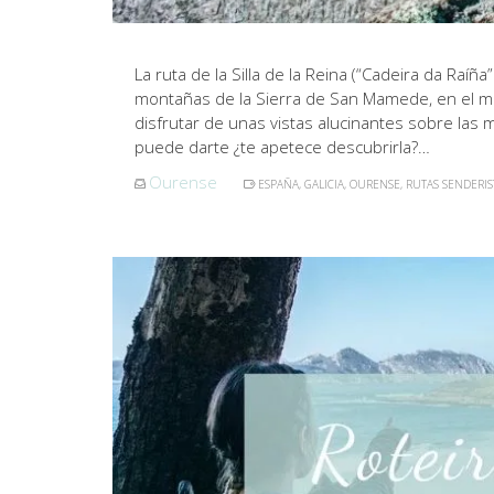
La ruta de la Silla de la Reina (“Cadeira da Raíñ
montañas de la Sierra de San Mamede, en el mun
disfrutar de unas vistas alucinantes sobre las 
puede darte ¿te apetece descubrirla?…
Ourense
ESPAÑA
,
GALICIA
,
OURENSE
,
RUTAS SENDERIS