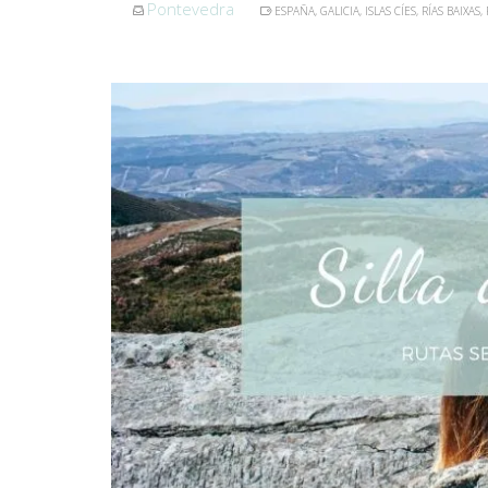
Pontevedra
ESPAÑA
,
GALICIA
,
ISLAS CÍES
,
RÍAS BAIXAS
,