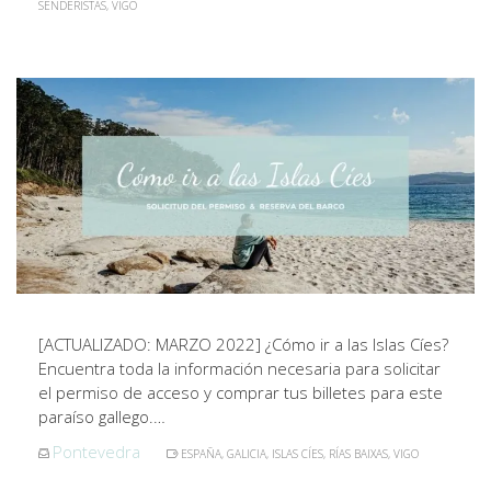
SENDERISTAS
,
VIGO
[ACTUALIZADO: MARZO 2022] ¿Cómo ir a las Islas Cíes?
Encuentra toda la información necesaria para solicitar
el permiso de acceso y comprar tus billetes para este
paraíso gallego.…
Pontevedra
ESPAÑA
,
GALICIA
,
ISLAS CÍES
,
RÍAS BAIXAS
,
VIGO