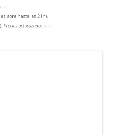
dam)
nes abre hasta las 21h).
).
Precios actualizados
aquí
.