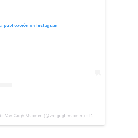
ta publicación en Instagram
da de Van Gogh Museum (@vangoghmuseum)
el
1 Abr, 2020 a las 8:25 PDT