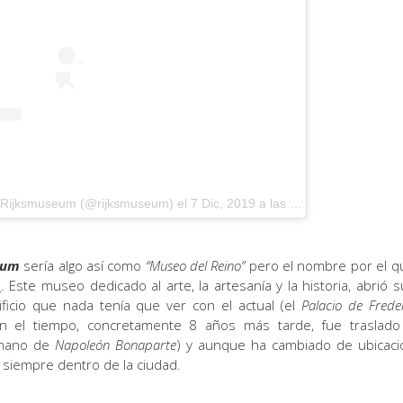
e Rijksmuseum (@rijksmuseum)
el
7 Dic, 2019 a las 6:34 PST
eum
sería algo así como
“Museo del Reino”
pero el nombre por el q
m
. Este museo dedicado al arte, la artesanía y la historia, abrió s
icio que nada tenía que ver con el actual (el
Palacio de Frede
on el tiempo, concretamente 8 años más tarde, fue traslado
mano de
Napoleón Bonaparte
) y aunque ha cambiado de ubicaci
siempre dentro de la ciudad.