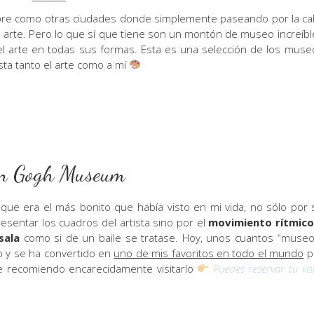
bre como otras ciudades donde simplemente paseando por la cal
arte. Pero lo que sí que tiene son un montón de museo increíbl
del arte en todas sus formas. Esta es una selección de los muse
ta tanto el arte como a mí
n Gogh Museum
que era el más bonito que había visto en mi vida, no sólo por 
resentar los cuadros del artista sino por el
movimiento rítmico
sala
como si de un baile se tratase. Hoy, unos cuantos “museo
 y se ha convertido en
uno de mis favoritos en todo el mundo
p
 te recomiendo encarecidamente visitarlo
Puedes reservar tu vis