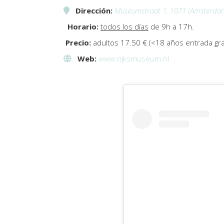
Dirección:
Museumstraat 1, 1071 (Amsterda
Horario:
todos los días
de 9h a 17h.
Precio:
adultos 17.50 € (<18 años entrada gra
Web:
www.rijksmuseum.nl