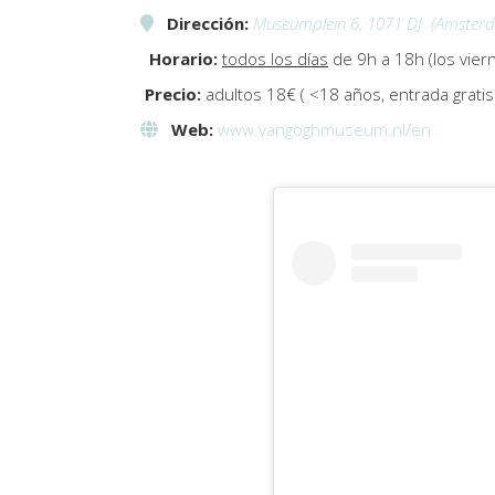
Dirección:
Museumplein 6, 1071 DJ
(Amster
Horario:
todos los días
de 9h a 18h (los vier
Precio:
adultos 18€ ( <18 años, entrada gratis
Web:
www.vangoghmuseum.nl/en