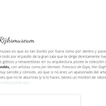
Rijksmuseum
museo es que es tan bonito por fuera como por dentro y pase
 todo por el pasillo de la gran sala que te dirige directamente ha
s góticos y renacentistas en su arquitectura, posee la colección 
andés,
con artistas como
Jan Vermeer, Francisco de Goya
,
Van Gog
 muy sencillo y cómodo, así que si no eres un apasionado del arte
es que no te aburrirás (y si lo haces, tienes un montón de sillon
u visita guiada aquí.