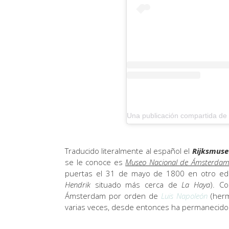
Una publicación compartida d
Traducido literalmente al español el
Rijksmus
se le conoce es
Museo Nacional de Ámsterda
puertas el 31 de mayo de 1800 en otro edif
Hendrik
situado más cerca de
La Haya
). C
Ámsterdam por orden de
Luis Napoleón
(her
varias veces, desde entonces ha permanecido 