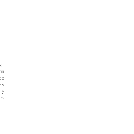
ar
cia
de
h
y
 y
es