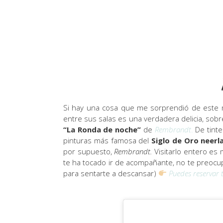
Si hay una cosa que me sorprendió de este 
entre sus salas es una verdadera delicia, sobre
“La Ronda de noche”
de
Rembrandt
.
De tinte
pinturas más famosa del
Siglo de Oro
neerl
por supuesto,
Rembrandt.
Visitarlo entero es
te ha tocado ir de acompañante, no te preocup
para sentarte a descansar)
Puedes reservar t