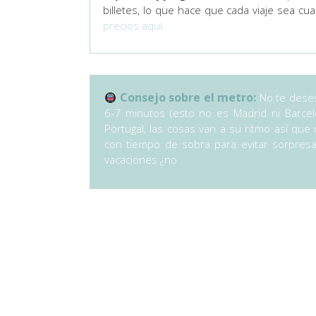
billetes, lo que hace que cada viaje sea cua
precios aquí.
Consejo sobre el metro:
No te deses
6-7 minutos (esto no es Madrid ni Barce
Portugal, las cosas van a su ritmo así qu
con tiempo de sobra para evitar sorpresa
vacaciones ¿no