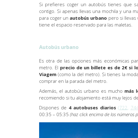
Si prefieres coger un autobús tienes que s
contigo. Si apenas llevas una mochila y una 
para coger un
autobús urbano
pero si llevas
tiene el espacio reservado para las maletas.
Autobús urbano
Es otra de las opciones más económicas par
metro. El
precio de un billete
es de 2€ si 
Viagem
(como la del metro). Si tienes la mod
comprar en la parada del metro.
Además, el autobús urbano es mucho
más l
recomiendo si tu alojamiento está muy lejos d
Dispones de
4 autobuses diarios
(
722
,
74
00:35 – 05:35
(haz click encima de los números pa