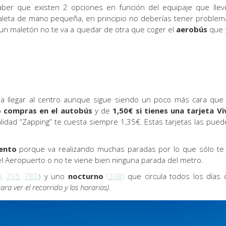
aber que existen 2 opciones en función del equipaje que llev
maleta de mano pequeña, en principio no deberías tener problem
 un maletón no te va a quedar de otra que coger el
aerobús
que 
a llegar al centro aunque sigue siendo un poco más cara que 
lo compras en el autobús
y de
1,50€ si tienes una tarjeta Vi
alidad “Zapping” te cuesta siempre 1,35€. Estas tarjetas las pued
ento
porque va realizando muchas paradas por lo que sólo te 
el Aeropuerto o no te viene bien ninguna parada del metro.
4
,
705
,
783
)
y uno
nocturno
(
208
)
que circula todos los días 
ra ver el recorrido y los horarios).