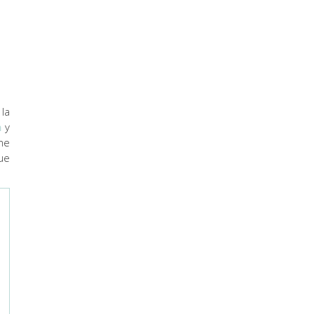
la
m
y
me
ue