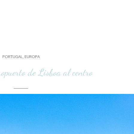
PORTUGAL
,
EUROPA
ropuerto de Lisboa al centro
________