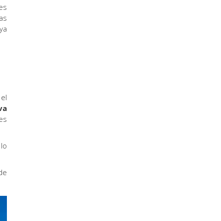
es
as
ya
el
va
es
lo
de