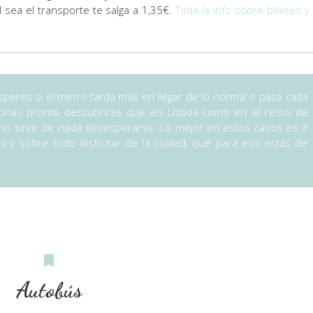
l sea el transporte te salga a 1,35€.
Toda la info sobre billetes y
peres si el metro tarda más en llegar de lo normal o pasa cada
lona), pronto descubrirás que en Lisboa como en el resto de
e no sirve de nada desesperarse. Lo mejor en estos casos es ir
s y sobre todo disfrutar de la ciudad, que para eso estás de
Autobús