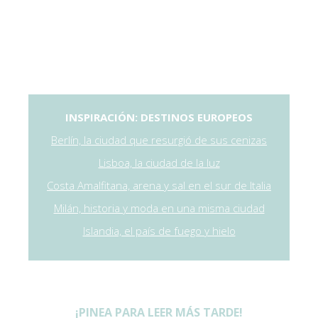
INSPIRACIÓN: DESTINOS EUROPEOS
Berlín, la ciudad que resurgió de sus cenizas
Lisboa, la ciudad de la luz
Costa Amalfitana, arena y sal en el sur de Italia
Milán, historia y moda en una misma ciudad
Islandia, el país de fuego y hielo
¡PINEA PARA LEER MÁS TARDE!