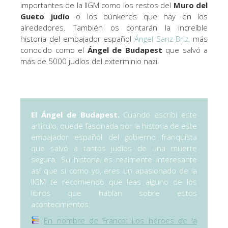
importantes de la IIGM como los restos del
Muro del
Gueto judío
o los búnkeres que hay en los
alrededores. También os contarán la increíble
historia del embajador español
Ángel Sanz-Briz,
más
conocido como
el
Ángel de Budapest
que salvó a
más de 5000 judíos del exterminio nazi.
El Ángel de Budapest.
Cuando escribí este
artículo, quedé fascinada por la historia de este
embajador español del gobierno franquista
que salvó a tantos judíos de una muerte
segura. Su historia es realmente interesante
así que si como yo, eres un apasionado de la
IIGM te recomiendo que leas alguno de los
libros que hablan sobre estos
acontecimientos:
En nombre de Franco: Los héroes de la