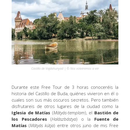
Castillo de Vajdahunyad | © Nos volveremos a ver
Durante este Free Tour de 3 horas conoceréis la
historia del Castillo de Buda, quiénes vivieron en él o
cuales son sus más oscuros secretos. Pero también
disfrutareis de otros lugares de la ciudad como la
Iglesia de Matías
(
Mátyás-templom
), el
Bastión de
los Pescadores
(
Halászbástya
) o la
Fuente de
Matías
(
Mátyás kútja
) entre otros ¡uno de mis Free