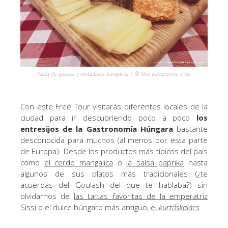
Tabla de quesos y embutidos húngaros | © Nos volveremos a ver
Con este Free Tour visitarás diferentes locales de la
ciudad para ir descubriendo poco a poco
los
entresijos de la Gastronomía Húngara
bastante
desconocida para muchos (al menos por esta parte
de Europa). Desde los productos más típicos del país
como
el cerdo mangalica
o
la salsa paprika
hasta
algunos de sus platos más tradicionales (¿te
acuerdas del Goulash del que te hablaba?) sin
olvidarnos de
las tartas favoritas de la emperatriz
Sissi
o el dulce húngaro más antiguo,
el
kürtőskalács
.