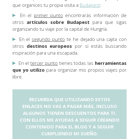
que organices tu propia visita a
Budapest
:
▸
En el
primer punto
encontrarás información de
otros
artículos sobre Budapest
para que sigas
organizando tu viaje por la capital de Hungría.
▸
En el
segundo punto
te he dejado una cajita con
otros
destinos europeos
por si estás buscando
inspiración para una escapada.
▸
En el
tercer punto
tienes todas las
herramientas
que yo utilizo
para organizar mis propios viajes por
libre.
RECUERDA QUE UTILIZANDO ESTOS
ENLACES NO VAS A PAGAR MÁS, INCLUSO
ALGUNOS TIENEN DESCUENTOS PARA TI.
CON ELLOS ME AYUDAS A SEGUIR CREANDO
CONTENIDO PARA EL BLOG Y A SEGUIR
CUMPLIENDO MI SUEÑO.