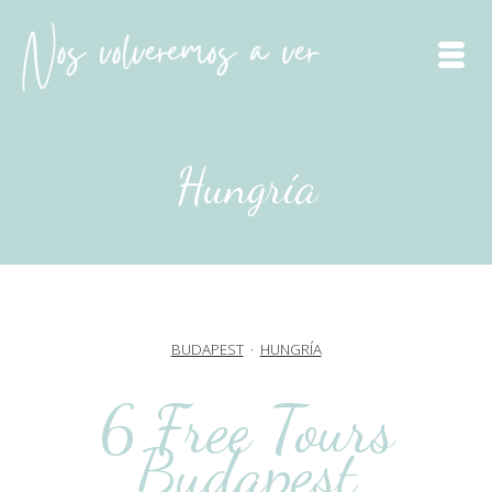
Hungría
BUDAPEST
·
HUNGRÍA
6 Free Tours
Budapest