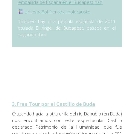
embajada de España en el Budapest nazi
Un español frente al holocausto
También hay una película española de 2011
titulada
El Ángel de Budapest
, basada en el
segundo libro.
3. Free Tour por el Castillo de Buda
Cruzando hacia la otra orilla del río Danubio (en Buda)
nos encontramos con este espectacular Castillo
declarado Patrimonio de la Humanidad, que fue
construido en estilo tardogótico durante el siglo XIV.