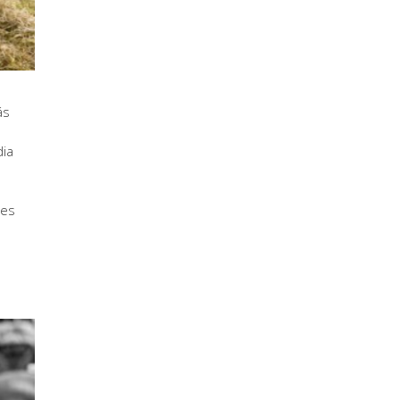
ás
dia
bes