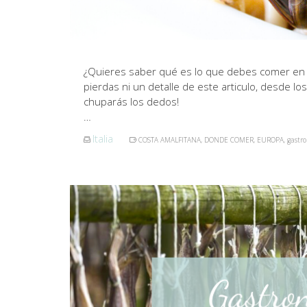
¿Quieres saber qué es lo que debes comer en l
pierdas ni un detalle de este articulo, desde lo
chuparás los dedos!
…
Italia
COSTA AMALFITANA
,
DONDE COMER
,
EUROPA
,
gastr