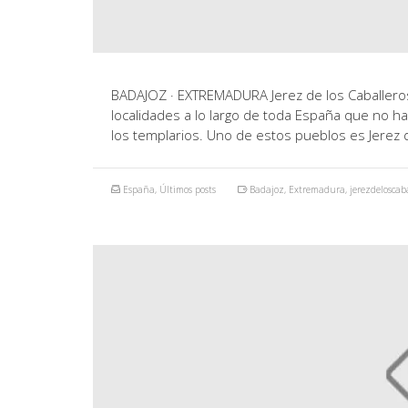
BADAJOZ · EXTREMADURA Jerez de los Caballeros
localidades a lo largo de toda España que no 
los templarios. Uno de estos pueblos es Jerez 
España
,
Últimos posts
Badajoz
,
Extremadura
,
jerezdeloscab