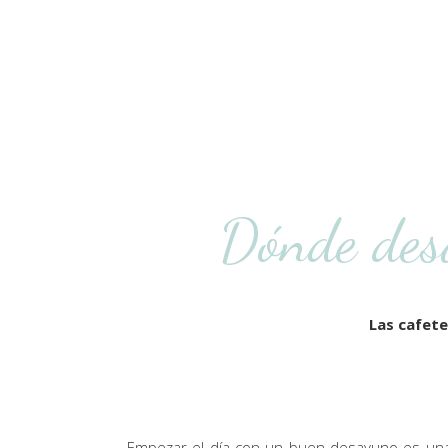
Dónde des
Las cafete
Empezar el día con un buen desayuno es
una