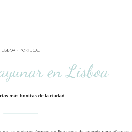
LISBOA
·
PORTUGAL
ayunar en Lisboa
rías más bonitas de la ciudad
 de las mejores formas de llenarnos de energía
para afrontar 