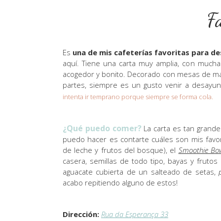
F
Es
una de mis cafeterías favoritas para d
aquí. Tiene una carta muy amplia, con mucha
acogedor y bonito. Decorado con mesas de made
partes, siempre es un gusto venir a desayun
intenta ir temprano porque siempre se forma cola.
¿Qué puedo comer?
La carta es tan grande
puedo hacer es contarte cuáles son mis favor
de leche y frutos del bosque), el
Smoothie Bo
casera, semillas de todo tipo, bayas y frutos
aguacate cubierta de un salteado de setas,
acabo repitiendo alguno de estos!
Dirección:
Rua da Esperança 33