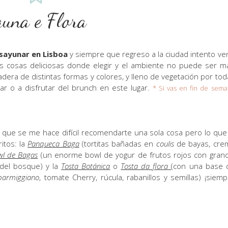
auna e Flora
esayunar en Lisboa
y siempre que regreso a la ciudad intento ven
s cosas deliciosas donde elegir y el ambiente no puede ser m
ra de distintas formas y colores, y lleno de vegetación por tod
ar o a disfrutar del brunch en este lugar.
* Si vas en fin de sem
 que se me hace difícil recomendarte una sola cosa pero lo que 
itos: la
Panqueca Baga
(tortitas bañadas en
coulis
de bayas, cre
wl de Bagas
(un enorme bowl de yogur de frutos rojos con grano
 del bosque) y la
Tosta Botánica
o
Tosta da flora
(con una base 
parmiggiano
, tomate Cherry, rúcula, rabanillos y semillas) ¡siemp