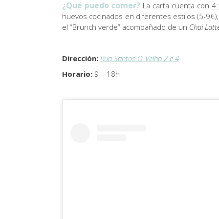
¿Qué puedo comer?
La carta cuenta con
4 
huevos cocinados en diferentes estilos (5-9€),
el “Brunch verde” acompañado de un
Chai Latt
Dirección:
Rua Santos-O-Velho 2 e 4
Horario:
9 – 18h