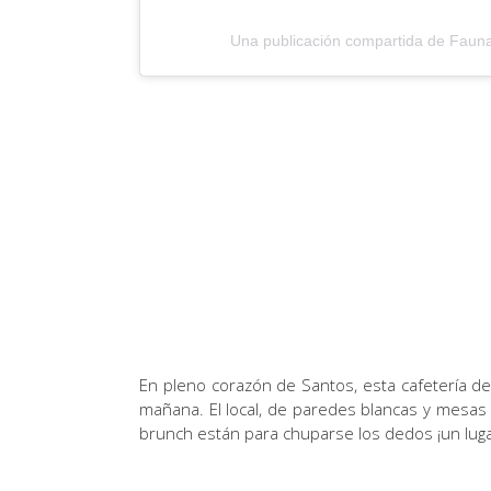
Una publicación compartida de Fauna
En pleno corazón de Santos, esta cafetería d
mañana. El local, de paredes blancas y mesas
brunch están para chuparse los dedos ¡un luga