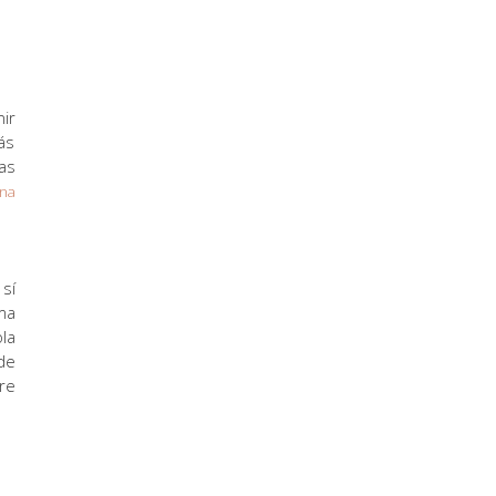
ir
ás
as
ana
sí
ma
la
de
re