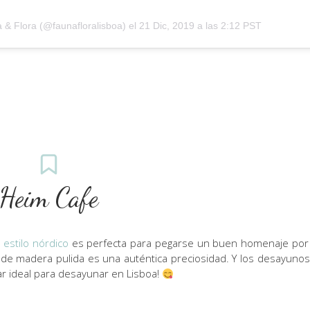
 & Flora (@faunafloralisboa)
el
21 Dic, 2019 a las 2:12 PST
Heim Cafe
e
estilo nórdico
es perfecta para pegarse un buen homenaje por 
 de madera pulida es una auténtica preciosidad. Y los desayunos
r ideal para desayunar en Lisboa!