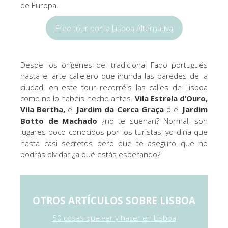
de Europa.
Free tour por la Lisboa Alternativa
Desde los orígenes del tradicional Fado portugués
hasta el arte callejero que inunda las paredes de la
ciudad, en este tour recorréis las calles de Lisboa
como no lo habéis hecho antes.
Vila Estrela d’Ouro,
Vila Bertha,
el
Jardim da Cerca Graça
o el
Jardim
Botto de Machado
¿no te suenan? Normal, son
lugares poco conocidos por los turistas, yo diría que
hasta casi secretos pero que te aseguro que no
podrás olvidar ¿a qué estás esperando?
OTROS ARTÍCULOS SOBRE LISBOA
50 cosas que ver y hacer en Lisboa