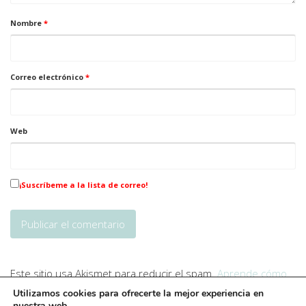
Nombre
*
Correo electrónico
*
Web
¡Suscríbeme a la lista de correo!
Este sitio usa Akismet para reducir el spam.
Aprende cómo
se procesan los datos de tus comentarios
.
Utilizamos cookies para ofrecerte la mejor experiencia en
nuestra web.