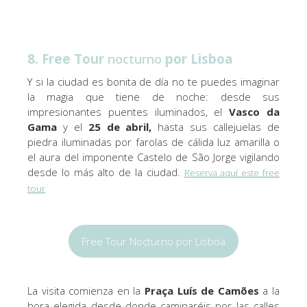
8. Free Tour
por Lisboa
nocturno
Y si la ciudad es bonita de día no te puedes imaginar
la magia que tiene de noche: desde sus
impresionantes puentes iluminados, el
Vasco da
Gama
y el
25 de abril,
hasta sus callejuelas de
piedra iluminadas por farolas de cálida luz amarilla o
el aura del imponente Castelo de São Jorge vigilando
desde lo más alto de la ciudad.
Reserva aquí este free
tour
Free Tour Nocturno por Lisboa
La visita comienza en la
Praça Luís de Camões
a la
hora elegida desde donde caminaréis por las calles