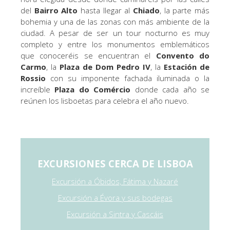
del
Bairro Alto
hasta llegar al
Chiado
, la parte más
bohemia y una de las zonas con más ambiente de la
ciudad. A pesar de ser un tour nocturno es muy
completo y entre los monumentos emblemáticos
que conoceréis se encuentran el
Convento do
Carmo
, la
Plaza de Dom Pedro IV
, la
Estación de
Rossio
con su imponente fachada iluminada o la
increíble
Plaza do Comércio
donde cada año se
reúnen los lisboetas para celebra el año nuevo.
EXCURSIONES CERCA DE LISBOA
Excursión a Óbidos, Fátima y Nazaré
Excursión a Évora y sus bodegas
Excursión a Sintra y Cascáis