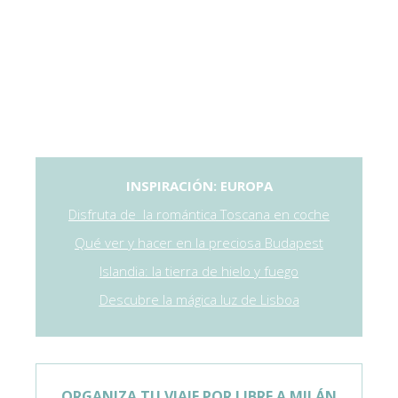
INSPIRACIÓN: EUROPA
Disfruta de la romántica Toscana en coche
Qué ver y hacer en la preciosa Budapest
Islandia: la tierra de hielo y fuego
Descubre la mágica luz de Lisboa
ORGANIZA TU VIAJE POR LIBRE A MILÁN