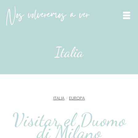
Italia
ITALIA
·
EUROPA
Visitar el Duomo
di Milano