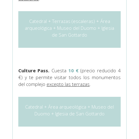
Catedral + Terrazas (escaleras) + Área
arqueológica + Museo del Duomo + Iglesia
de San Gottardo
Culture Pass.
Cuesta
10 €
(precio reducido 4
€) y te permite visitar todos los monumentos
del complejo
excepto las terrazas
.
Catedral + Área arqueológica + Museo del
Duomo + Iglesia de San Gottardo