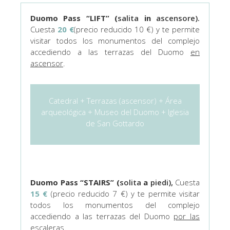
Duomo Pass “LIFT” (
salita
in
ascensore).
Cuesta
20 €
(precio reducido 10 €) y te permite
visitar todos los monumentos del complejo
accediendo a las terrazas del Duomo
en
ascensor
.
Catedral + Terrazas (ascensor) + Área
arqueológica + Museo del Duomo + Iglesia
de San Gottardo
Duomo Pass “STAIRS” (
solita
a
piedi),
Cuesta
15 €
(precio reducido 7 €) y te permite visitar
todos los monumentos del complejo
accediendo a las terrazas del Duomo
por las
escaleras
.