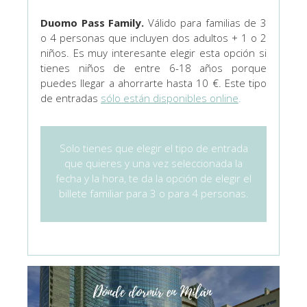
Duomo Pass Family.
Válido para familias de 3
o 4 personas que incluyen dos adultos + 1 o 2
niños. Es muy interesante elegir esta opción si
tienes niños de entre 6-18 años porque
puedes llegar a ahorrarte hasta 10 €. Este tipo
de entradas
sólo están disponibles online
.
Solo tienes que elegir el tipo de entrada
que quieres y una vez seleccionada la
fecha y la hora, te da la opción de elegir el
billete familiar para 3 o para 4 personas.