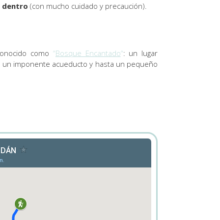
r dentro
(con mucho cuidado y precaución).
 conocido como
“
Bosque Encantado
“
: un lugar
s, un imponente acueducto y hasta un pequeño