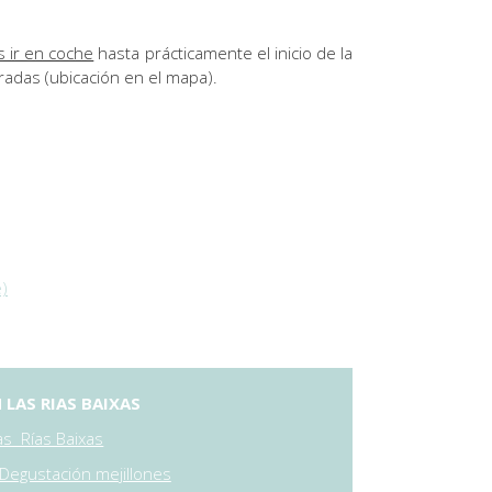
 ir en coche
hasta prácticamente el inicio de la
radas (ubicación en el mapa).
)
LAS RIAS BAIXAS
as Rías Baixas
Degustación mejillones