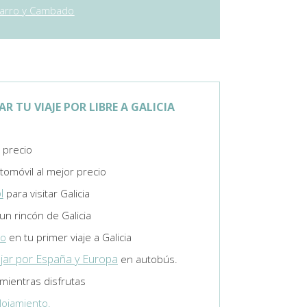
barro y Cambado
 TU VIAJE POR LIBRE A GALICIA
 precio
tomóvil al mejor precio
l
para visitar Galicia
un rincón de Galicia
to
en tu primer viaje a Galicia
ajar por España y Europa
en autobús.
 mientras disfrutas
lojamiento.