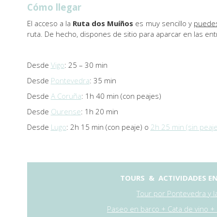
Cómo llegar
El acceso a la
Ruta dos Muíños
es muy sencillo y
puedes
ruta. De hecho, dispones de sitio para aparcar en las ent
Desde
Vigo
: 25 – 30 min
Desde
Pontevedra
: 35 min
Desde
A Coruña
: 1h 40 min (con peajes)
Desde
Ourense
: 1h 20 min
Desde
Lugo
: 2h 15 min (con peaje) o
2h 25 min (sin peaje
TOURS & ACTIVIDADES EN 
Tour por Pontevedra y l
Paseo en barco + Cata de vino + 