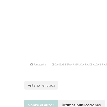
Pontevedra
CANGAS
,
ESPAÑA
,
GALICIA
,
RÍA DE ALDÁN
,
RÍAS
Anterior entrada
Sobre el autor
Últimas publicaciones