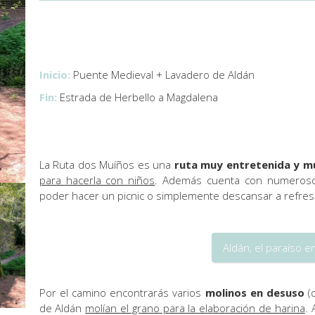
Inicio:
Puente Medieval + Lavadero de Aldán
Fin:
Estrada de Herbello a Magdalena
La Ruta dos Muíños es una
ruta muy entretenida y mu
para hacerla con niños
. Además cuenta con numero
poder hacer un picnic o simplemente descansar a refresc
Aldán, el paraíso en
Por el camino encontrarás varios
molinos en desuso
(o
de Aldán
molían el grano para la elaboración de harina
.